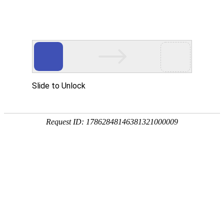
金沙信誉电子
公司*
东莞市常盈金沙信誉电子有限公司
东莞市常盈金沙信誉电子有限公司
全国服务热线
13925799771
首页
产品中心
公司动态
行业资讯
常见问答